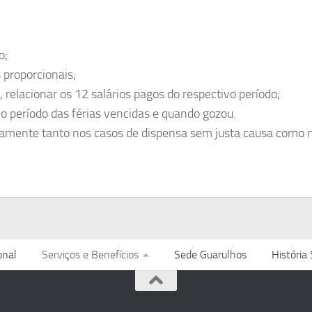
o;
 proporcionais;
 relacionar os 12 salários pagos do respectivo período;
o período das férias vencidas e quando gozou.
iamente tanto nos casos de dispensa sem justa causa como 
onal
Serviços e Benefícios
Sede Guarulhos
História