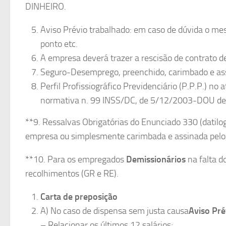
DINHEIRO.
Aviso Prévio trabalhado: em caso de dúvida o me
ponto etc.
A empresa deverá trazer a rescisão de contrato d
Seguro-Desemprego, preenchido, carimbado e as
Perfil Profissiográfico Previdenciário (P.P.P.) no
normativa n. 99 INSS/DC, de 5/12/2003-DOU de
**9. Ressalvas Obrigatórias do Enunciado 330 (datilo
empresa ou simplesmente carimbada e assinada pelo
**10. Para os empregados
Demissionários
na falta d
recolhimentos (GR e RE).
Carta de preposição
A) No caso de dispensa sem justa causa
Aviso Pré
– Relacionar os últimos 12 salários;