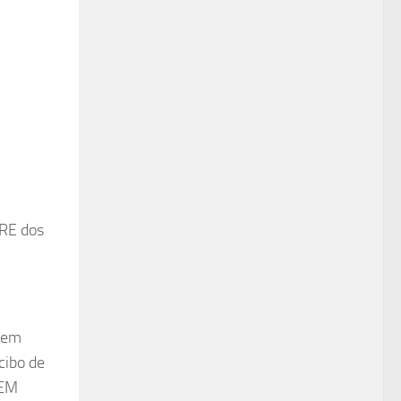
Betnixe
Atlantisbahis
Betosfer
Betpir
Tokyobet
Hilarionbet
Casinodior
Padişahbet
Bahismore
Casival
 RE dos
Verabet
Myhitbet
Blackxbet
Mislibet
Ladesbet
, em
Belugabahis
Bahisal
cibo de
Slottica
 EM