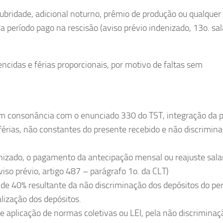
lubridade, adicional noturno, prêmio de produção ou qualquer
 período pago na rescisão (aviso prévio indenizado, 13o. sal
encidas e férias proporcionais, por motivo de faltas sem
 em consonância com o enunciado 330 do TST, integração da 
férias, não constantes do presente recebido e não discrimin
enizado, o pagamento da antecipação mensal ou reajuste salar
viso prévio, artigo 487 – parágrafo 1o. da CLT)
de 40% resultante da não discriminação dos depósitos do pe
lização dos depósitos.
de aplicação de normas coletivas ou LEI, pela não discriminaç