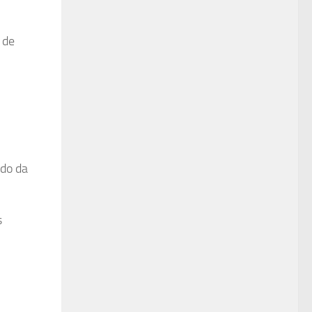
Lordcasino
Parmabet
Casinofast
 de
Betsrolex
Festwin
Youcas
Huhubet
Slotbar
Betoffice
İbizabet
ado da
3xlwin
Betgar
Ligobet
s
Roketbet
Betrupi
Hasbet
Betgit
Betloto
Olabahis