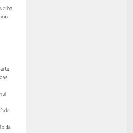
 verba
ário,
parte
adas
ial
ríodo
ão da