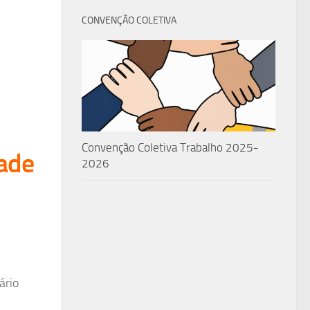
CONVENÇÃO COLETIVA
Convenção Coletiva Trabalho 2025-
dade
2026
Hacklink
Satın
al
1xbet
ário
giriş
1xbet