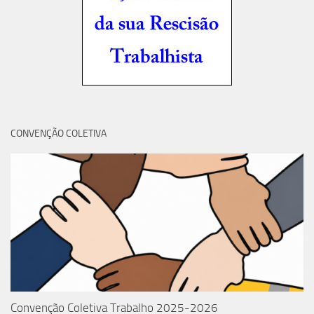
CONVENÇÃO COLETIVA
Convenção Coletiva Trabalho 2025-2026