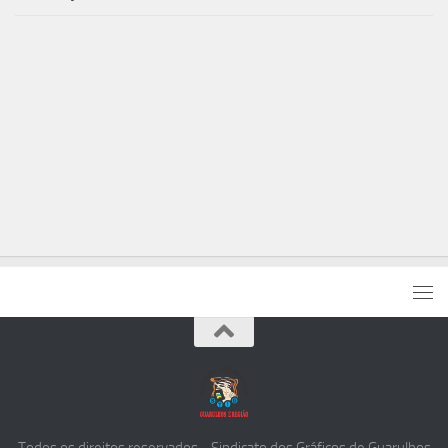
Hacklink
Satın
al
1xbet
giriş
1xbet
Betnixe
Atlantisbahis
Betosfer
Betpir
Tokyobet
Hilarionbet
Casinodior
Padişahbet
Bahismore
Casival
Todos os direitos reservados - Sindicato dos Gráficos de Guarulhos