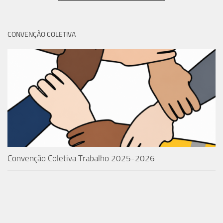
CONVENÇÃO COLETIVA
Convenção Coletiva Trabalho 2025-2026
Hacklink
Satın