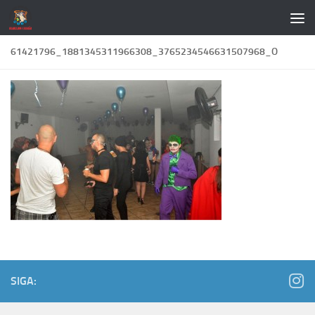
Skip to content
61421796_1881345311966308_3765234546631507968_O
SIGA: