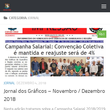
Skip to content
CATEGORIA:
JORNAL
0
JORNAL
DEZEMBRO 4, 2018
Jornal dos Gráficos – Novembro / Dezembro
2018
Nesta edição tratamos sobre a Campanha Salarial 2018/2019,