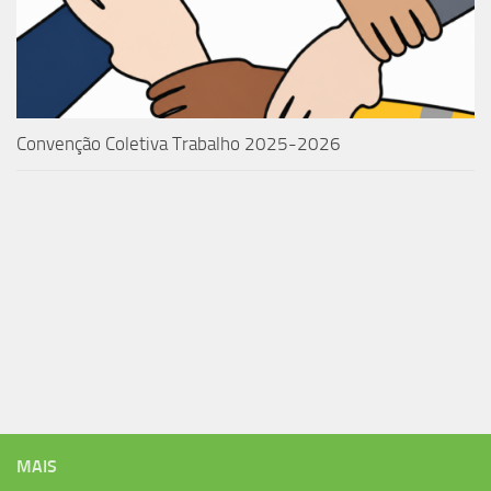
Convenção Coletiva Trabalho 2025-2026
Hacklink
Satın
al
1xbet
giriş
1xbet
Betnixe
Atlantisbahis
Betosfer
MAIS
Betpir