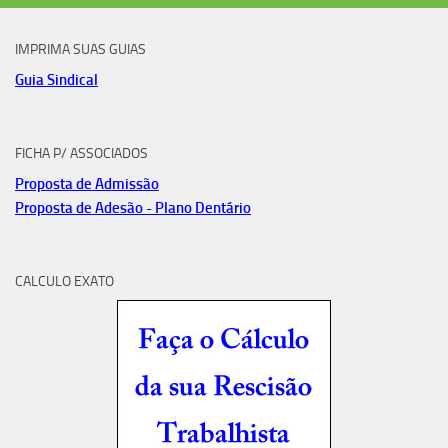
Tokyobet
Hilarionbet
IMPRIMA SUAS GUIAS
Casinodior
Guia Sindical
Padişahbet
Bahismore
Casival
Verabet
FICHA P/ ASSOCIADOS
Myhitbet
Proposta de Admissão
Blackxbet
Proposta de Adesão - Plano Dentário
Mislibet
Ladesbet
Belugabahis
CALCULO EXATO
Bahisal
Slottica
Lordcasino
Parmabet
Casinofast
Betsrolex
Festwin