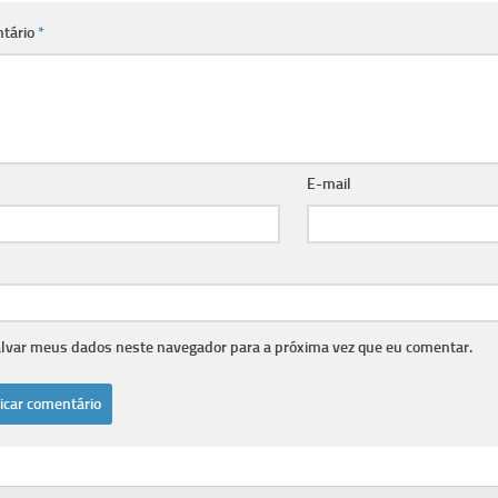
tário
*
E-mail
lvar meus dados neste navegador para a próxima vez que eu comentar.