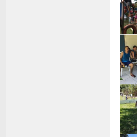
Betgar
Ligobet
Roketbet
Betrupi
Hasbet
Betgit
Betloto
Olabahis
Babilonbet
Stonebahis
fixbet
dodobet
onwino.com