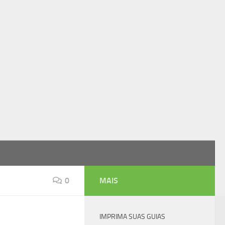
0
MAIS
IMPRIMA SUAS GUIAS