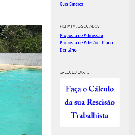
Guia Sindical
FICHA P/ ASSOCIADOS
Proposta de Admissão
Proposta de Adesão - Plano
Dentário
CALCULO EXATO