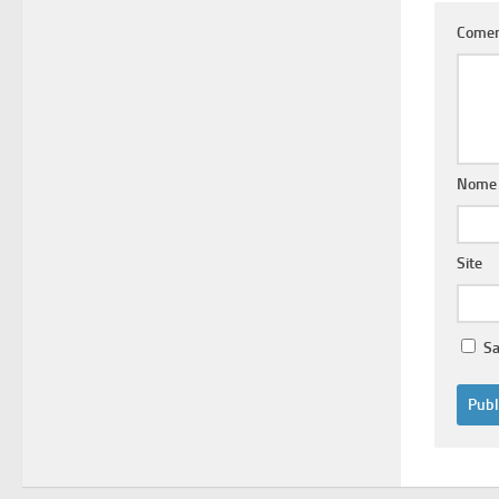
Comen
Nome
Site
Sa