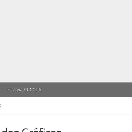
História STIGGUA
S