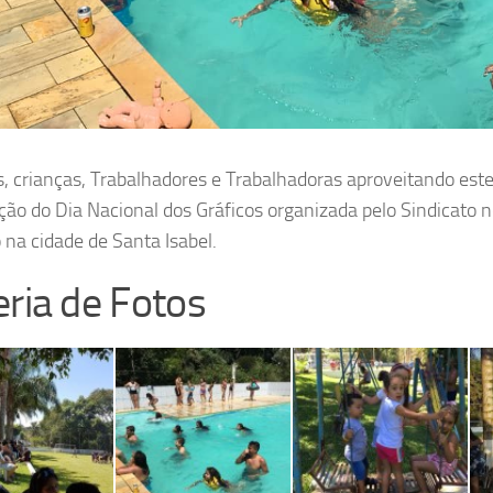
s, crianças, Trabalhadores e Trabalhadoras aproveitando es
ção do Dia Nacional dos Gráficos organizada pelo Sindicato 
o na cidade de Santa Isabel.
eria de Fotos