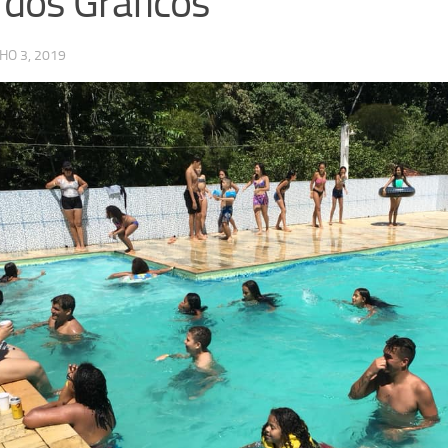
 dos Gráficos
HO 3, 2019