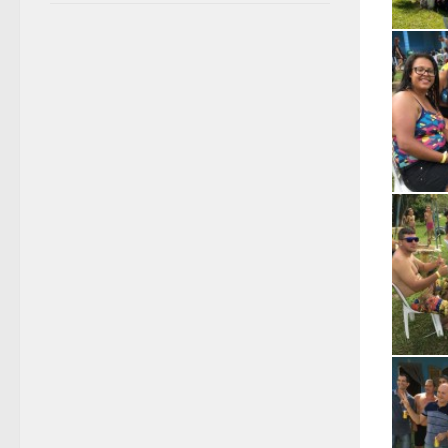
Hacklink
Satın
al
1xbet
giriş
1xbet
Betnixe
Atlantisbahis
Betosfer
Betpir
Tokyobet
Hilarionbet
Casinodior
Padişahbet
Bahismore
Casival